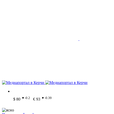
▼-0.2
▼-0.39
$ 80
€ 93