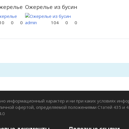
ожерелье
Ожерелье из бусин
10
0
0
admin
104
0
0
но информационный характер и ни при каких условиях инф
личной офертой, определяемой положениями Статей 435 и 4
4.0
вовые документы
Полезные ссылки