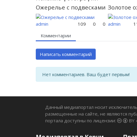
Ожерелье с подвесками
Золотое 
admin
109
0
0
admin
1
Комментарии
Написать комментарий
Нет комментариев. Ваш будет первым!
Данный медиапортал носит исключитель
размещенные на сайте, не являются пуб
портала доступны по лицензии:
BY 
Медиапортал в Керчи
Пра