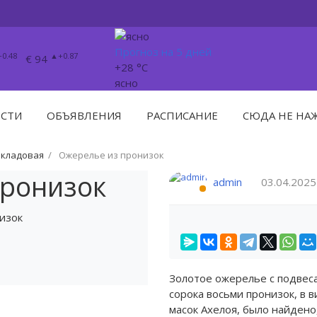
Прогноз на 5 дней
0.48
▲+0.87
€ 94
+28 °C
ясно
СТИ
ОБЪЯВЛЕНИЯ
РАСПИСАНИЕ
СЮДА НЕ НА
 кладовая
Ожерелье из пронизок
пронизок
admin
03.04.2025
Золотое ожерелье с подвес
сорока восьми пронизок, в 
масок Ахелоя, было найдено