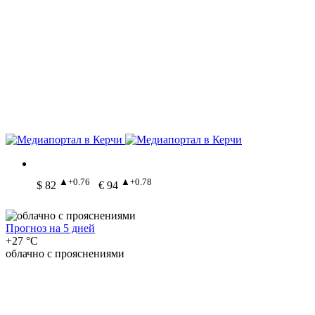
▲+0.76
▲+0.78
$ 82
€ 94
Прогноз на 5 дней
+27 °C
облачно с прояснениями