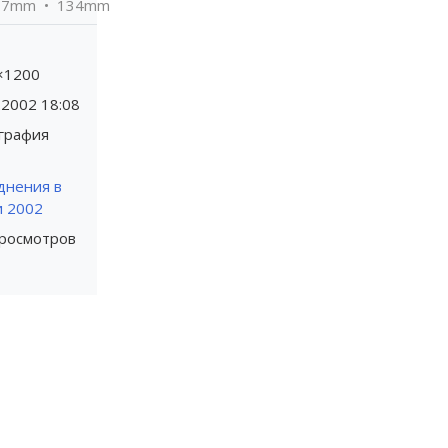
.7mm
134mm
×1200
.2002
18:08
графия
днения в
и 2002
просмотров