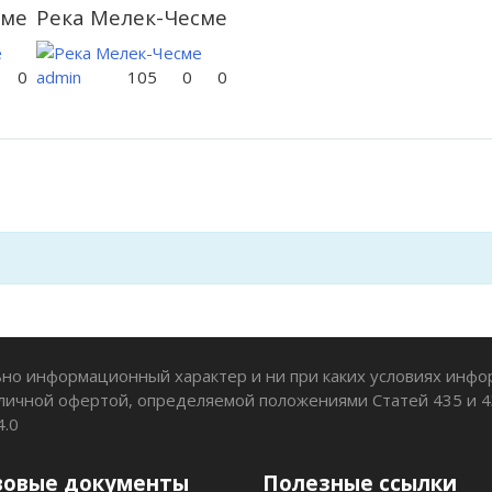
сме
Река Мелек-Чесме
0
admin
105
0
0
но информационный характер и ни при каких условиях инф
личной офертой, определяемой положениями Статей 435 и 4
4.0
вовые документы
Полезные ссылки