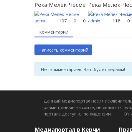
Река Мелек-Чесме
Река Мелек-Че
admin
107
0
0
admin
118
0
Комментарии
Написать комментарий
Нет комментариев. Ваш будет первым!
Данный медиапортал носит исключитель
размещенные на сайте, не являются пуб
портала доступны по лицензии:
BY 
Медиапортал в Керчи
Пра