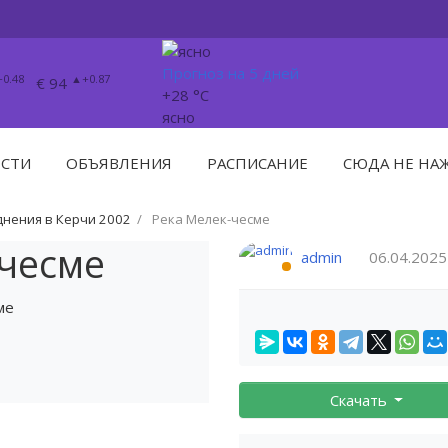
Прогноз на 5 дней
0.48
▲+0.87
€ 94
+28 °C
ясно
СТИ
ОБЪЯВЛЕНИЯ
РАСПИСАНИЕ
СЮДА НЕ НА
нения в Керчи 2002
Река Мелек-чесме
-чесме
admin
06.04.2025
Скачать