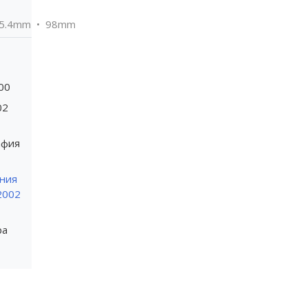
5.4mm
98mm
00
02
афия
ния
2002
ра