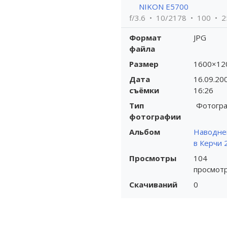
NIKON E5700
f/3.6
10/2178
100
2
Формат
JPG
файла
Размер
1600×12
Дата
16.09.20
съёмки
16:26
Тип
Фотогр
фотографии
Альбом
Наводне
в Керчи 
Просмотры
104
просмот
Скачиваний
0