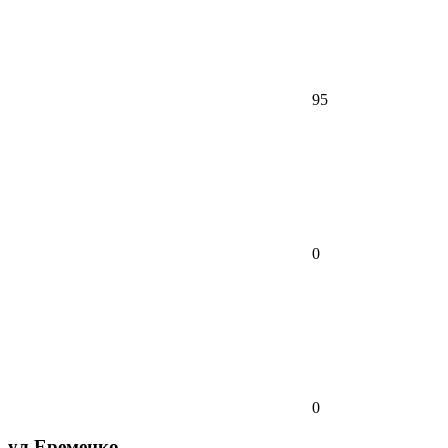
95
0
0
ул.Еременко