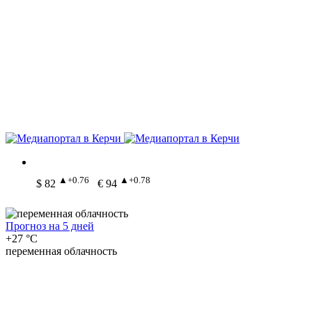
▲+0.76
▲+0.78
$ 82
€ 94
Прогноз на 5 дней
+27 °C
переменная облачность