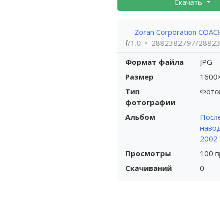
Скачать
Zoran Corporation COAC
f/1.0
2882382797/2882
Формат файла
JPG
Размер
1600
Тип
Фото
фотографии
Альбом
Посл
наво
2002
Просмотры
100 
Скачиваний
0