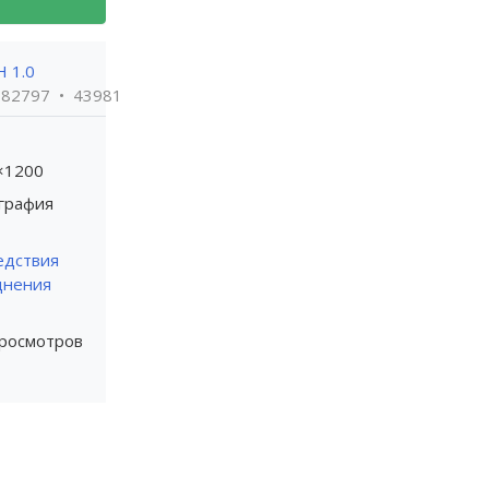
H 1.0
382797
43981
×1200
графия
едствия
днения
просмотров