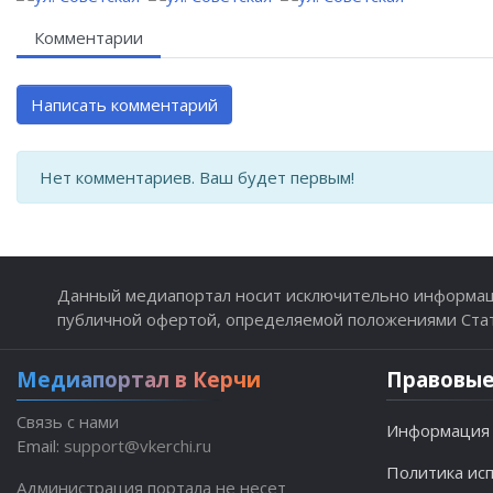
Комментарии
Написать комментарий
Нет комментариев. Ваш будет первым!
Данный медиапортал носит исключительно информаци
публичной офертой, определяемой положениями Стате
Медиапортал в Керчи
Правовые
Связь с нами
Информация 
Email:
support@vkerchi.ru
Политика исп
Администрация портала не несет