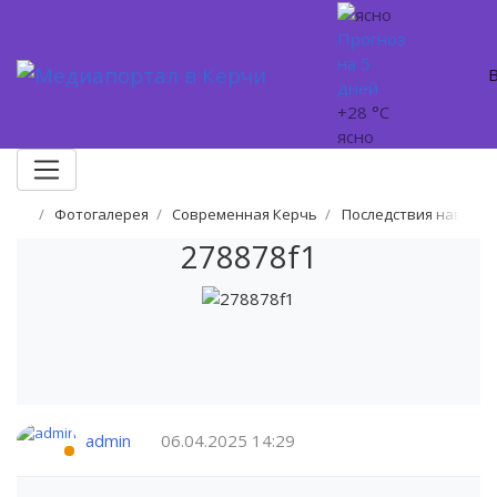
Прогноз
на 5
дней
+28 °C
ясно
Фотогалерея
Современная Керчь
Последствия наводне
278878f1
admin
06.04.2025
14:29