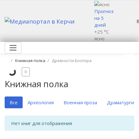
Прогноз
на 5
дней
+25 °C
ясно
Книжная полка
Древности Боспора
0
Книжная полка
Все
Археология
Военная проза
Драматургия
Нет книг для отображения