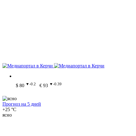
▼-0.2
▼-0.39
$ 80
€ 93
Прогноз на 5 дней
+25 °C
ясно