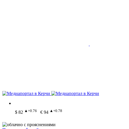
▲+0.76
▲+0.78
$ 82
€ 94