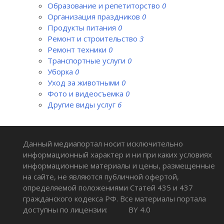
Образование и репетиторство
0
Организация праздников
0
Продукты питания
0
Ремонт и строительство
3
Ремонт техники
0
Транспортные услуги
0
Уборка
0
Уход за животными
0
Фото и видеосъемка
0
Другие виды услуг
6
Данный медиапортал носит исключительно
информационный характер и ни при каких условиях
информационные материалы и цены, размещенные
на сайте, не являются публичной офертой,
определяемой положениями Статей 435 и 437
гражданского кодекса РФ. Все материалы портала
доступны по лицензии:
BY 4.0