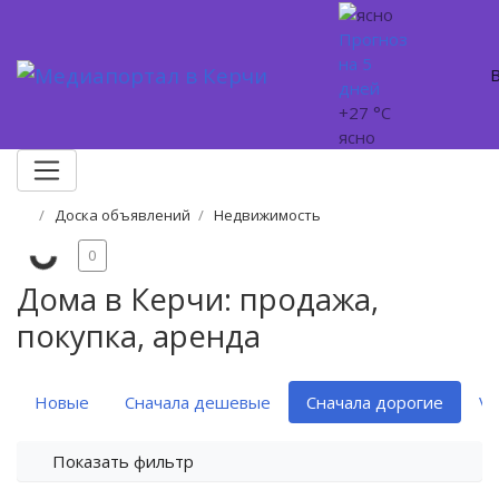
Прогноз
на 5
дней
+27 °C
ясно
Доска объявлений
Недвижимость
0
Дома в Керчи: продажа,
покупка, аренда
Новые
Сначала дешевые
Сначала дорогие
VI
Показать фильтр